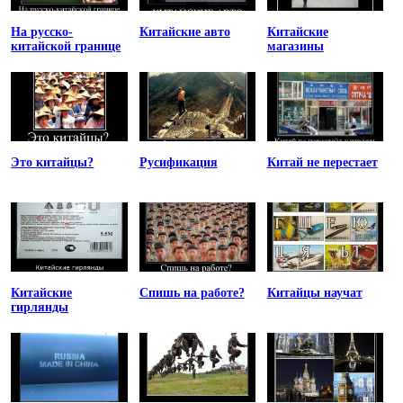
На русско-
Китайские авто
Китайские
китайской границе
магазины
Это китайцы?
Русификация
Китай не перестает
Китайские
Спишь на работе?
Китайцы научат
гирлянды