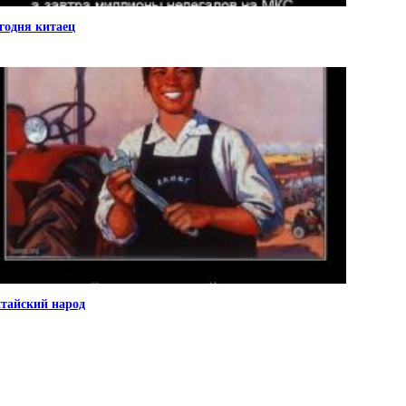
годня китаец
тайский народ