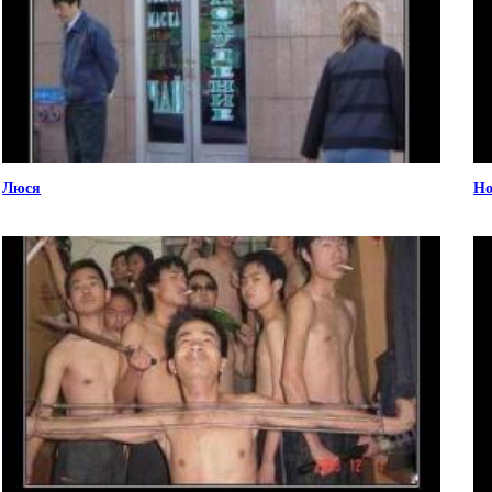
Люся
Но