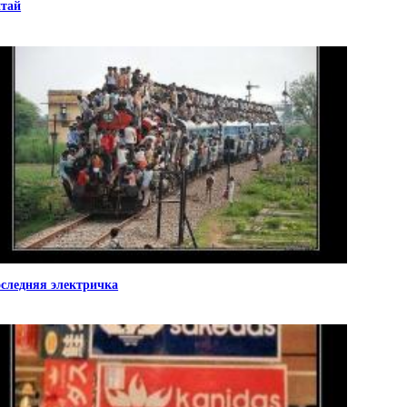
тай
следняя электричка