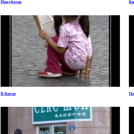
Инкубатор
Ки
В Китае
По