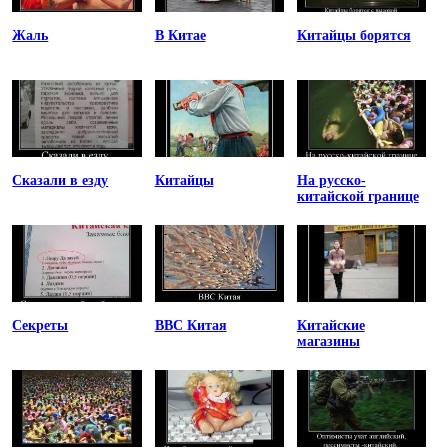
Жаль
В Китае
Китайцы борятся
Сказали в езду
Китайцы
На русско-
китайской границе
Секреты
ВВС Китая
Китайские
магазины