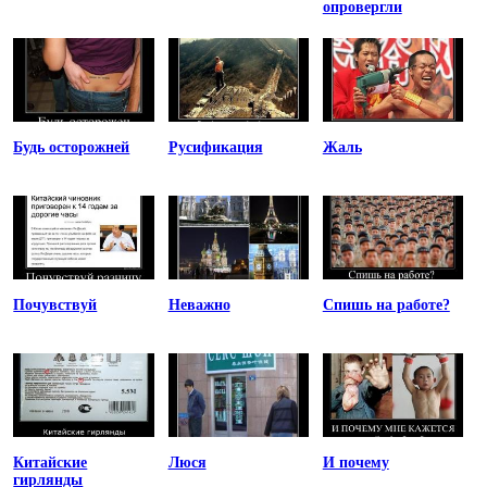
опровергли
Будь осторожней
Русификация
Жаль
Почувствуй
Неважно
Спишь на работе?
Китайские
Люся
И почему
гирлянды