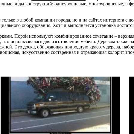
чные виды конструкций: одноуровневые, многоуровневые, в форме
только в любой компании города, но и на сайтах интернета с д
иального оборудования. Хотя и выполняется установка достаточн
ками. Порой используют комбинированное сочетание – верхняя 
 что использовалась для изготовления мебели. Деревом также ч
 прежней. Это доска, обнажающая природную красоту дерева, наб
ивописная, искусственно состаренная и отражающая колорит эпо