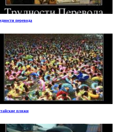
удности перевода
тайские пляжи