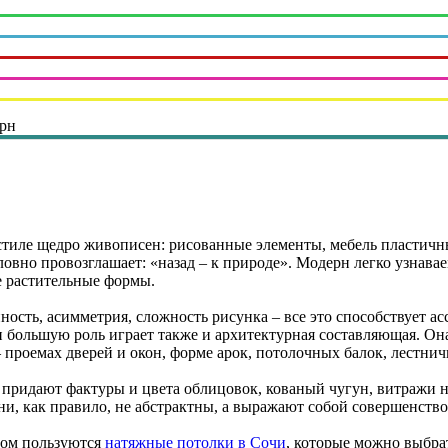
ерн
стиле щедро живописен: рисованные элементы, мебель пластичны
ловно провозглашает: «назад – к природе». Модерн легко узнава
 растительные формы.
ность, асимметрия, сложность рисунка – все это способствует 
н большую роль играет также и архитектурная составляющая. Она 
 проемах дверей и окон, форме арок, потолочных балок, лестнич
придают фактуры и цвета облицовок, кованый чугун, витражи н
ни, как правило, не абстрактны, а выражают собой совершенство
сом пользуются
натяжные потолки в Сочи
, которые можно выбра