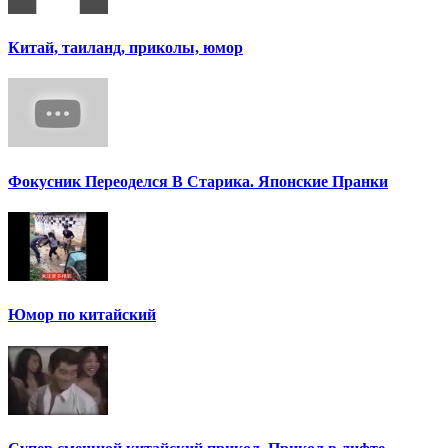
Китай, таиланд, приколы, юмор
Фокусник Переоделся В Старика. Японские Пранки
Юмор по китайский