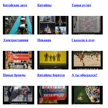
Китайские авто
Китайцы
Танки рулят
Электростанция
Неважно
Сказали в езду
Новые бренды
Китайцы борятся
А ты обосрался?