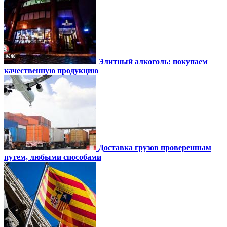
Элитный алкоголь: покупаем
качественную продукцию
Доставка грузов проверенным
путем, любыми способами