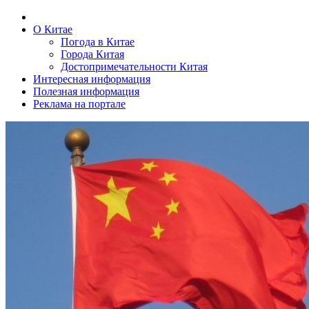
О Китае
Погода в Китае
Города Китая
Достопримечательности Китая
Интересная информация
Полезная информация
Реклама на портале