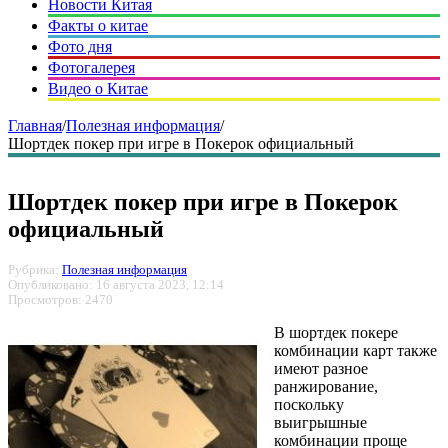
Новости Китая
Факты о китае
Фото дня
Фотогалерея
Видео о Китае
Главная
/
Полезная информация
/
Шортдек покер при игре в Покерок официальный
Шортдек покер при игре в Покерок
официальный
Рубрика:
Полезная информация
Опубликовано: 16 августа 2023, 12:14
Просмотров: 2470
В шортдек покере
комбинации карт также
имеют разное
ранжирование,
поскольку
выигрышные
комбинации проще