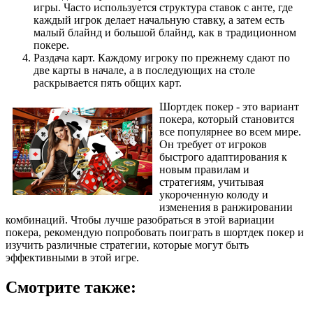
игры. Часто используется структура ставок с анте, где
каждый игрок делает начальную ставку, а затем есть
малый блайнд и большой блайнд, как в традиционном
покере.
Раздача карт. Каждому игроку по прежнему сдают по
две карты в начале, а в последующих на столе
раскрывается пять общих карт.
Шортдек покер - это вариант
покера, который становится
все популярнее во всем мире.
Он требует от игроков
быстрого адаптирования к
новым правилам и
стратегиям, учитывая
укороченную колоду и
изменения в ранжировании
комбинаций. Чтобы лучше разобраться в этой вариации
покера, рекомендую попробовать поиграть в шортдек покер и
изучить различные стратегии, которые могут быть
эффективными в этой игре.
Смотрите также: