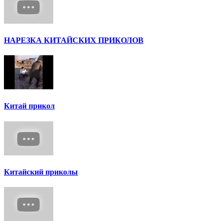
НАРЕЗКА КИТАЙСКИХ ПРИКОЛОВ
Китай прикол
Китайский приколы