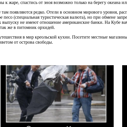
вы к жаре, спастись от зноя возможно только на берегу океана и
е там появляются редко. Отели в основном мирового уровня, рас
ое песо (специальная туристическая валюта), но при обмене зап
 выпуску не имеют отношение американские банки. На Кубе вам 
 так же в питомник орхидей.
утешествия в мир креольской кухни. Посетите местные магазины,
иветом от острова свободы.