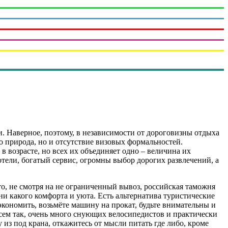
 Наверное, поэтому, в независимости от дороговизны отдыха
ко природа, но и отсутствие визовых формальностей.
 возрасте, но всех их объединяет одно – величина их
тели, богатый сервис, огромны выбор дорогих развлечений, а
то, не смотря на не ограниченный вывоз, российская таможня
 ни какого комфорта и уюта. Есть альтернатива туристические
 сэкономить, возьмёте машину на прокат, будьте внимательны и
всем так, очень много снующих велосипедистов и практически
 из под крана, откажитесь от мысли питать где либо, кроме