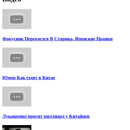
Фокусник Переоделся В Старика. Японские Пранки
Юмор Как ездят в Китае
Лукашенко просит миллиард у Китайцев