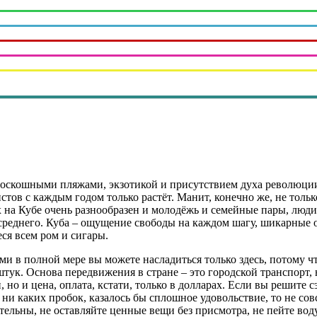
роскошными пляжами, экзотикой и присутствием духа революции.
истов с каждым годом только растёт. Манит, конечно же, не толь
а Кубе очень разнообразен и молодёжь и семейные пары, люди в
среднего. Куба – ощущение свободы на каждом шагу, шикарные о
ся всем ром и сигары.
ами в полной мере вы можете насладиться только здесь, потому ч
штук. Основа передвижения в стране – это городской транспорт,
и, но и цена, оплата, кстати, только в долларах. Если вы решите
 ни каких пробок, казалось бы сплошное удовольствие, то не со
тельны, не оставляйте ценные вещи без присмотра, не пейте воду