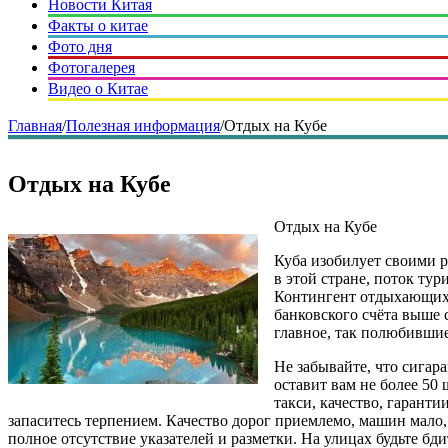
Новости Китая
Факты о китае
Фото дня
Фотогалерея
Видео о Китае
Главная
/
Полезная информация
/
Отдых на Кубе
Отдых на Кубе
Отдых на Кубе
Куба изобилует своими 
в этой стране, поток тур
Контингент отдыхающих н
банковского счёта выше 
главное, так полюбившие
Не забывайте, что сигар
оставит вам не более 50 
такси, качество, гаранти
запаситесь терпением. Качество дорог приемлемо, машин мало,
полное отсутствие указателей и разметки. На улицах будьте бди