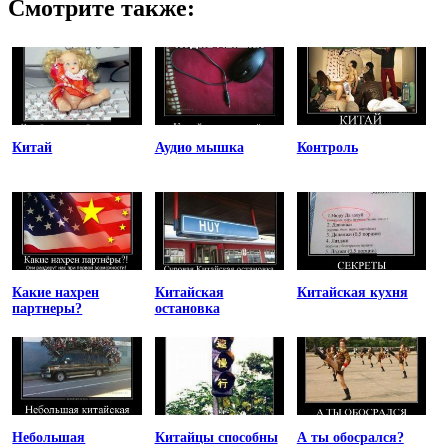
Смотрите также:
Китай
Аудио мышка
Контроль
Какие нахрен
Китайская
Китайская кухня
партнеры?
остановка
Небольшая
Китайцы способны
А ты обосрался?