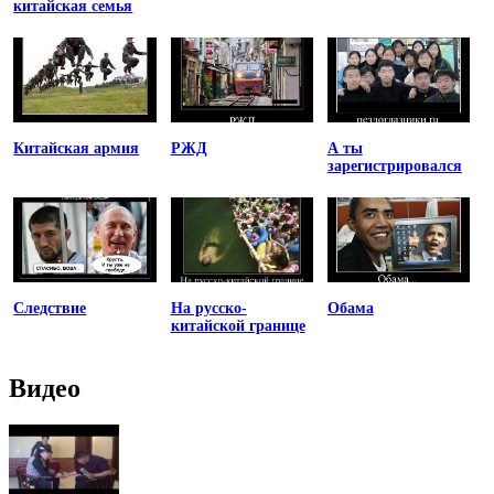
китайская семья
Китайская армия
РЖД
А ты
зарегистрировался
Следствие
На русско-
Обама
китайской границе
Видео