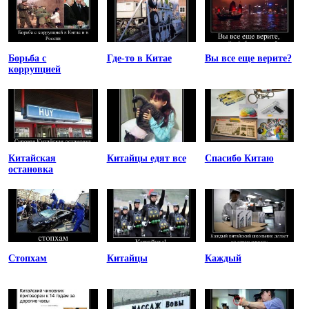
Борьба с
Где-то в Китае
Вы все еще верите?
коррупцией
Китайская
Китайцы едят все
Спасибо Китаю
остановка
Стопхам
Китайцы
Каждый