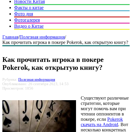
Новости Китая
Факты о китае
Фото дня
Фотогалерея
Видео о Китае
Главная
/
Полезная информация
/
Как прочитать игрока в покере Pokerok, как открытую книгу?
Как прочитать игрока в покере
Pokerok, как открытую книгу?
Рубрика:
Полезная информация
Опубликовано: 26 сентября 2023, 14:53
Просмотров: 1856
Существуют различные
стратегии, которые
могут помочь вам при
чтении оппонентов в
покере, если
Pokerok
скачать на Android
. Вот
несколько конкретных