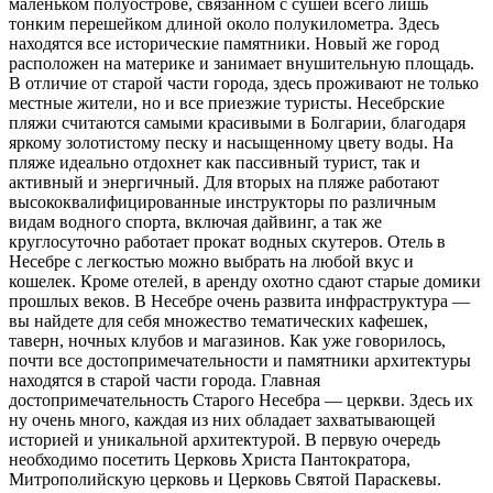
маленьком полуострове, связанном с сушей всего лишь
тонким перешейком длиной около полукилометра. Здесь
находятся все исторические памятники. Новый же город
расположен на материке и занимает внушительную площадь.
В отличие от старой части города, здесь проживают не только
местные жители, но и все приезжие туристы. Несебрские
пляжи считаются самыми красивыми в Болгарии, благодаря
яркому золотистому песку и насыщенному цвету воды. На
пляже идеально отдохнет как пассивный турист, так и
активный и энергичный. Для вторых на пляже работают
высококвалифицированные инструкторы по различным
видам водного спорта, включая дайвинг, а так же
круглосуточно работает прокат водных скутеров. Отель в
Несебре с легкостью можно выбрать на любой вкус и
кошелек. Кроме отелей, в аренду охотно сдают старые домики
прошлых веков. В Несебре очень развита инфраструктура —
вы найдете для себя множество тематических кафешек,
таверн, ночных клубов и магазинов. Как уже говорилось,
почти все достопримечательности и памятники архитектуры
находятся в старой части города. Главная
достопримечательность Старого Несебра — церкви. Здесь их
ну очень много, каждая из них обладает захватывающей
историей и уникальной архитектурой. В первую очередь
необходимо посетить Церковь Христа Пантократора,
Митрополийскую церковь и Церковь Святой Параскевы.