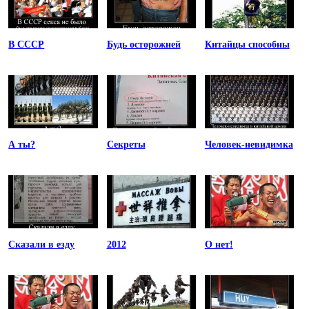
В СССР
Будь осторожней
Китайцы способны
А ты?
Секреты
Человек-невидимка
Сказали в езду
2012
О нет!