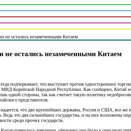
и не остались незамеченными Китаем
и не остались незамеченными Китаем
сегда подчеркивает, что выступает против односторонних торго
 МИД Корейской Народной Республики. Как сообщено, Китай не
шь одной стороны, так как считает такую политику недобросов
тайского представителя.
адеется, что две крупнейших державы, Россия и США, все же н
. Ведь это два сильнейших государства, и на них возложены о
ости среди прочих государств.
 Китая появилось заявление, обращено оно было к семьдесят тр