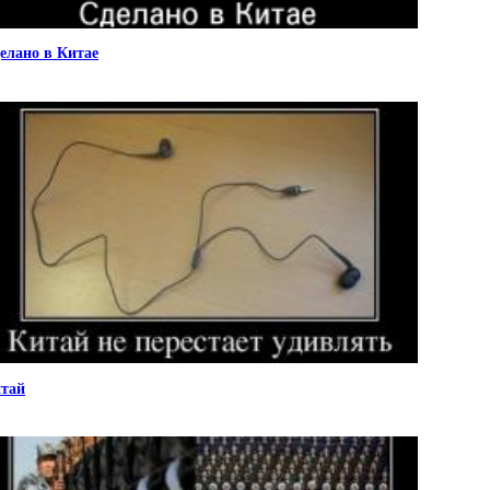
елано в Китае
тай