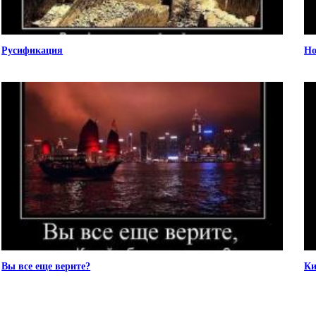
Русификация
Но
Вы все еще верите?
Ки