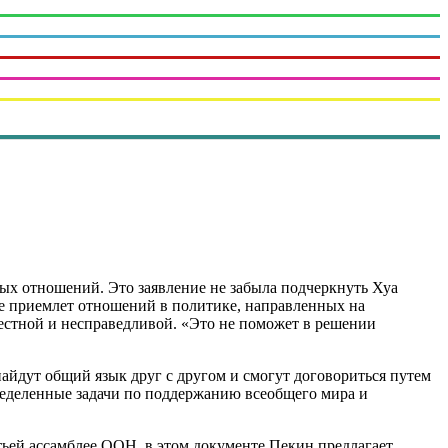
вых отношений. Это заявление не забыла подчеркнуть Хуа
 приемлет отношений в политике, направленных на
естной и несправедливой. «Это не поможет в решении
айдут общий язык друг с другом и смогут договориться путем
пределенные задачи по поддержанию всеобщего мира и
етьей ассамблее ООН, в этом документе Пекин предлагает