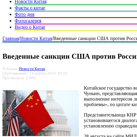
Новости Китая
Факты о китае
Фото дня
Фотогалерея
Видео о Китае
Главная
/
Новости Китая
/
Введенные санкции США против Росси
Введенные санкции США против Росси
Рубрика:
Новости Китая
Опубликовано: 14 апреля 2019, 10:10
Просмотров: 15992
Китайское государство в
Чуньин, представляющая
выполнение интересов ли
проблемы», по цитате ки
Представительница КНР н
установившегося диалога
установлению справедлив
28 августа на сайте МИД