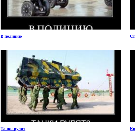
В полицию
Ст
Танки рулят
Ки