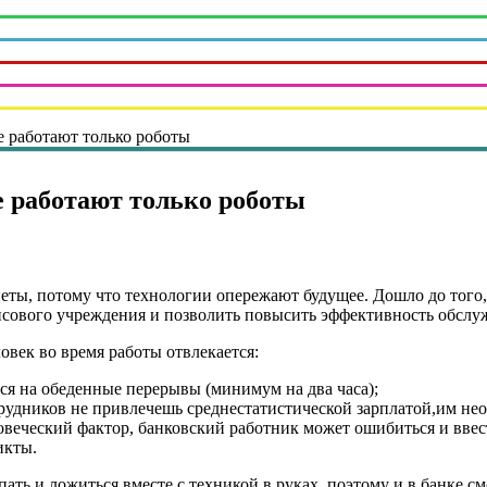
е работают только роботы
е работают только роботы
еты, потому что технологии опережают будущее. Дошло до того, 
нсового учреждения и позволить повысить эффективность обслу
век во время работы отвлекается:
ся на обеденные перерывы (минимум на два часа);
удников не привлечешь среднестатистической зарплатой,им нео
ловеческий фактор, банковский работник может ошибиться и вв
икты.
ть и ложиться вместе с техникой в руках, поэтому и в банке см