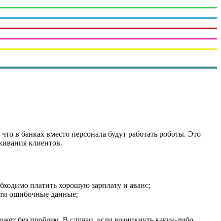
что в банках вместо персонала будут работать роботы. Это
живания клиентов.
бходимо платить хорошую зарплату и аванс;
ести ошибочные данные;
ожет без проблем. В случаи, если возникнуть какие-либо