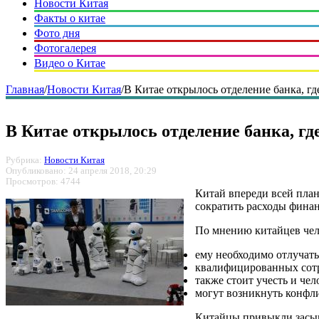
Новости Китая
Факты о китае
Фото дня
Фотогалерея
Видео о Китае
Главная
/
Новости Китая
/
В Китае открылось отделение банка, гд
В Китае открылось отделение банка, гд
Рубрика:
Новости Китая
Опубликовано: 24 апреля 2018, 20:29
Просмотров: 4744
Китай впереди всей план
сократить расходы фина
По мнению китайцев чело
ему необходимо отлучать
квалифицированных сотр
также стоит учесть и че
могут возникнуть конфл
Китайцы привыкли засыпа