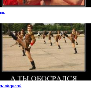
аль
ты обосрался?