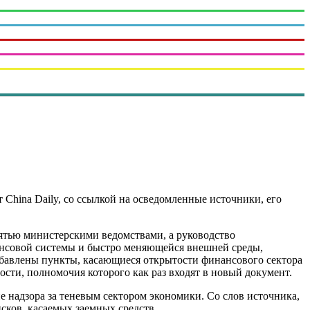
 China Daily, со ссылкой на осведомленные источники, его
ятью министерскими ведомствами, а руководство
ансовой системы и быстро меняющейся внешней среды,
добавлены пункты, касающиеся открытости финансового сектора
ости, полномочия которого как раз входят в новый документ.
 надзора за теневым сектором экономики. Со слов источника,
сков, касаемых заемных средств.