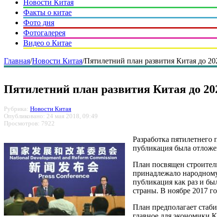
Новости Китая
Факты о китае
Фото дня
Фотогалерея
Видео о Китае
Главная
/
Новости Китая
/
Пятилетний план развития Китая до 20
Пятилетний план развития Китая до 202
Рубрика:
Новости Китая
Опубликовано: 24 мая 2018, 09:49
Просмотров: 7922
Разработка пятилетнего 
публикация была отложен
План посвящен строител
принадлежало народному
публикация как раз и бы
страны. В ноябре 2017 г
План предполагает стаби
главное для экономики К