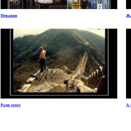
Неважно
Ж
Ради этого
А 