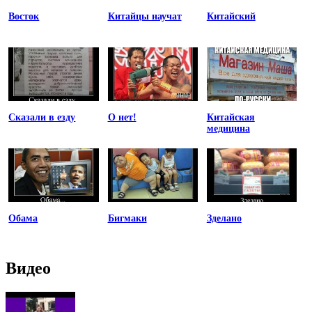
Восток
Китайцы научат
Китайский
Сказали в езду
О нет!
Китайская
медицина
Обама
Бигмаки
Зделано
Видео