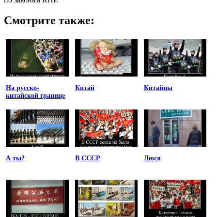
Смотрите также:
На русско-
Китай
Китайцы
китайской границе
А ты?
В СССР
Люся