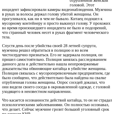
отрубленной женской
головой. Этот
инцидент зафиксировали камеры видеонаблюдения. Мужчина
в руках за волосы держал голову убитой женщины. Он
прогуливался, как ни в чем не бывало. Китаец подошел к
мусорному контейнеру и просто выкинул голову. У прохожих
во время произошедшего инцидента не было и подозрений,
что странный человек несет в руках фрагмент человеческого
тела.
Спустя день после убийства своей 28 летней супруги,
мужчина решил обратиться в полицию и во всем
чистосердечно признаться. Его не задержала полиция, он
пришел самостоятельно. Полиция занялась расследованием
данного дела и действительно нашла неопровержимые
доказательства обвиняющие китайца в убийстве женщины.
Полиция связалась с мусороперевозочным предприятием, где
было сообщено, что действительно была найдена на свалке
отрубленная голова женщины. Опрос соседей доказал, что
они видели своего соседа в окровавленной одежде, с головой
уходящего в неизвестном направлении.
Что касается осознанности действий китайца, то он не страдал
психологическими заболеваниями. Он полностью осознавал,
что делает. Сейчас мужчине грозит большой уголовный срок
по законам КНР.