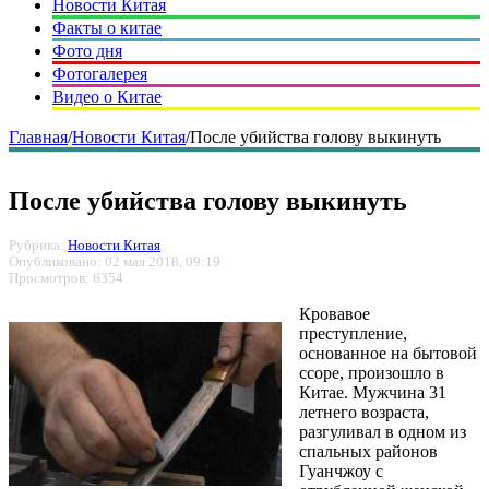
Новости Китая
Факты о китае
Фото дня
Фотогалерея
Видео о Китае
Главная
/
Новости Китая
/
После убийства голову выкинуть
После убийства голову выкинуть
Рубрика:
Новости Китая
Опубликовано: 02 мая 2018, 09:19
Просмотров: 6354
Кровавое
преступление,
основанное на бытовой
ссоре, произошло в
Китае. Мужчина 31
летнего возраста,
разгуливал в одном из
спальных районов
Гуанчжоу с