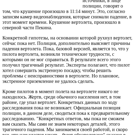
источники, в лице
полиции, говорят о
том, что крушение произошло в 11:14 минут. Это, согласно
записям камер видеонаблюдения, которые снимали падение, в
этот момент времени. Крушение вертолета, произошло в
северной части Пекина.
Конкретной гипотезы, на основании которой рухнул вертолет,
сейчас пока нет. Полиция, дополнительно выясняет причины
падения вертолета. Пока, базовой версией, является то, что у
пилота вертолета, возникли технические трудности, с
которыми он не мог справиться. В результате всего этого
получил трагичный результат. Эксперты полагают, что пилот
хотел совершить экстренную посадку, чтобы решить
проблемы с неисправностями в вертолете. Но плановое,
экстренное приземление не удалось сделать.
Кроме пилотов в момент полета на вертолете никого не
находилось. Жертв, среди обычного населения нет, в том
районе, где упал вертолет. Конкретных данных по ходу
расследования пока не возникает. Официальная позиция
полиции, в данном деле, сводиться пока к предварительному
расследованию. "Конкретных ответов, мы пока не сможем
вам сказать. Мы сами не знаем некоторых деталей, этого
трагичного падения. Мы занимаемся своей работой, и скоро
все, что нам удастся узнать - будет обнародовано" сказано в