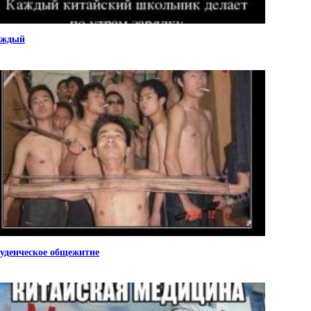
аждый
уденческое общежитие