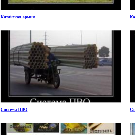
Китайская армия
К
Система ПВО
Ст