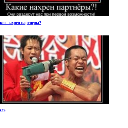
кие нахрен партнеры?
аль