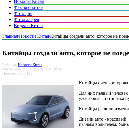
Новости Китая
Факты о китае
Фото дня
Фотогалерея
Видео о Китае
Главная
/
Новости Китая
/
Китайцы создали авто, которое не поед
Китайцы создали авто, которое не поед
Рубрика:
Новости Китая
Опубликовано: 02 апреля 2018, 09:43
Просмотров: 5128
Китайцы очень осторожно
Для них пьяный человек 
ужасающая статистика пу
Китайцы решили изменит
Дизайн авто - красивый, 
пьяным водителем. Умны