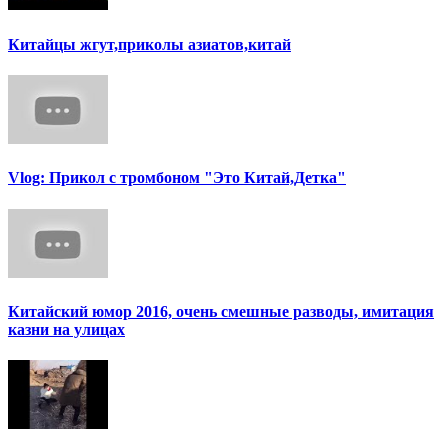
Китайцы жгут,приколы азиатов,китай
Vlog: Прикол с тромбоном "Это Китай,Детка"
Китайский юмор 2016, очень смешные разводы, имитация
казни на улицах