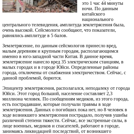
это 1 час 44 минуты
ночи. По данным
китайского
национального
центрального телевидения, амплитуда землетрясения была,
очень высокой. Сейсмологи сообщают, что показатели,
равнялись амплитуде в 5 балов.
Землетрясение, по данным сейсмологов принесло вред,
малым деревням и крупным городам, располагающимся
именно в юго-западной части Китая. В данное время,
землетрясение нанесло вред 35 электрическим станциям, в
малых городах и в городе Юйси. Определенные районы
города, отключены от снабжения электричеством. Сейчас, с
данной проблемой, борются.
Эпицентр землетрясения, располагался, неподалеку от города
Юйси. Этот город большой, население составляет 2,3
миллиона человек. По сообщениям медиков, из этого города,
есть пострадавшие, которые получали травмы в ходе
землетрясения. Данных о погибших пока нет, но 8 человек в
ходе возникшего землетрясения пострадало, получив ушибы
различной степени тяжести. Сейчас, все экстренные силы, в
лице военных, медиков и спасателей, работают в городе,
занимаясь ликвидацией последствий, от возникшего