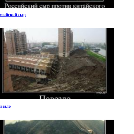
ссийский сыр
везло