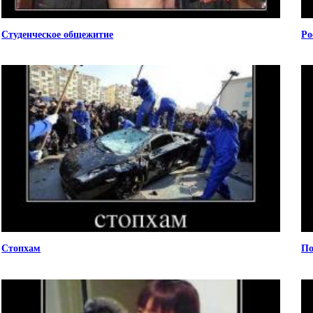
Студенческое общежитие
Ро
Стопхам
По