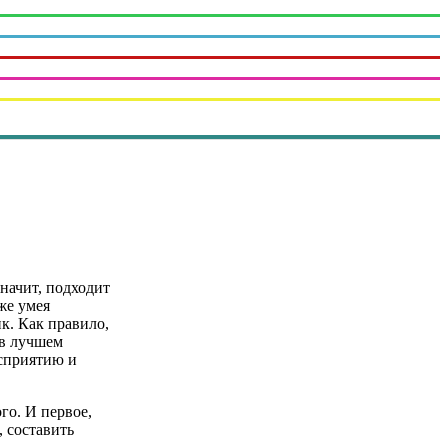
Значит, подходит
аже умея
к. Как правило,
 в лучшем
осприятию и
го. И первое,
, составить