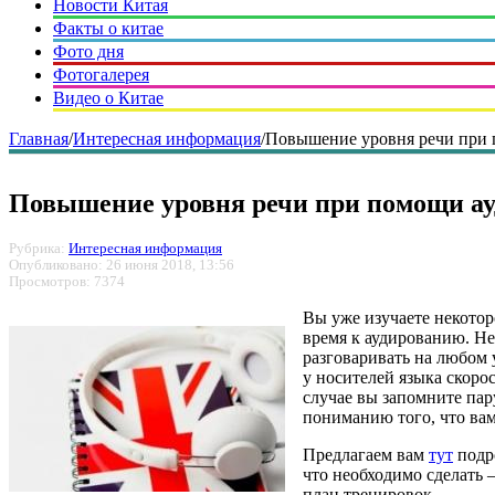
Новости Китая
Факты о китае
Фото дня
Фотогалерея
Видео о Китае
Главная
/
Интересная информация
/
Повышение уровня речи при 
Повышение уровня речи при помощи ау
Рубрика:
Интересная информация
Опубликовано: 26 июня 2018, 13:56
Просмотров: 7374
Вы уже изучаете некоторо
время к аудированию. Н
разговаривать на любом 
у носителей языка скоро
случае вы запомните пар
пониманию того, что вам
Предлагаем вам
тут
подро
что необходимо сделать –
план тренировок.