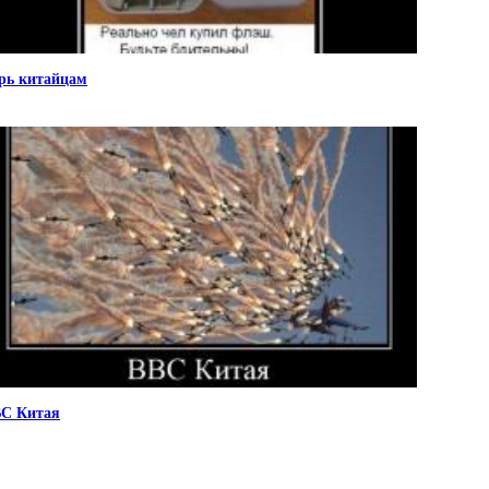
рь китайцам
С Китая