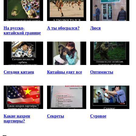
На русско-
А ты обосрался?
Люся
китайской границе
Сегодня китаец
Китайцы едят все
Оптимисты
Какие нахрен
Секреты
Суровое
партнеры?