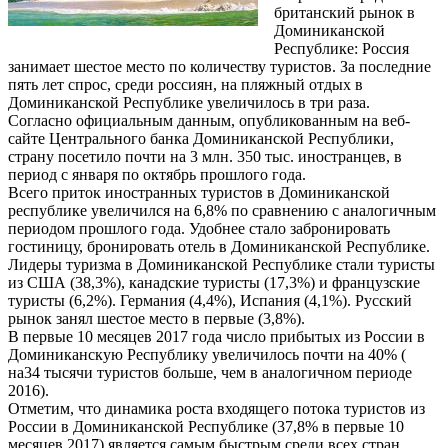
британский рынок в
Доминиканской
Республике: Россия
занимает шестое место по количеству туристов. За последние
пять лет спрос, среди россиян, на пляжный отдых в
Доминиканской Республике увеличилось в три раза.
Согласно официальным данным, опубликованным на веб-
сайте Центрального банка Доминиканской Республики,
страну посетило почти на 3 млн. 350 тыс. иностранцев, в
период с января по октябрь прошлого года.
Всего приток иностранных туристов в Доминиканской
республике увеличился на 6,8% по сравнению с аналогичным
периодом прошлого года. Удобнее стало забронировать
гостиницу, бронировать отель в Доминиканской Республике.
Лидеры туризма в Доминиканской Республике стали туристы
из США (38,3%), канадские туристы (17,3%) и французские
туристы (6,2%). Германия (4,4%), Испания (4,1%). Русский
рынок занял шестое место в первые (3,8%).
В первые 10 месяцев 2017 года число прибытых из России в
Доминиканскую Республику увеличилось почти на 40% (
на34 тысячи туристов больше, чем в аналогичном периоде
2016).
Отметим, что динамика роста входящего потока туристов из
России в Доминиканской Республике (37,8% в первые 10
месяцев 2017) является самым быстрым среди всех стран,