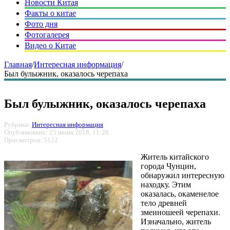
Новости Китая
Факты о китае
Фото дня
Фотогалерея
Видео о Китае
Главная
/
Интересная информация
/
Был булыжник, оказалось черепаха
Был булыжник, оказалось черепаха
Рубрика:
Интересная информация
Опубликовано: 25 июня 2018, 11:28
Просмотров: 5122
Житель китайского
города Чунцин,
обнаружил интересную
находку. Этим
оказалась, окаменелое
тело древней
змеиношеей черепахи.
Изначально, житель