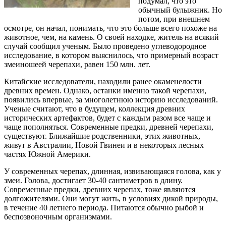
подумал, что это
обычный булыжник. Но
потом, при внешнем
осмотре, он начал, понимать, что это больше всего похоже на
животное, чем, на камень. О своей находке, житель на всякий
случай сообщил ученым. Было проведено углеводородное
исследование, в котором выяснилось, что примерный возраст
змеиношеей черепахи, равен 150 млн. лет.
Китайские исследователи, находили ранее окаменелости
древних времен. Однако, останки именно такой черепахи,
появились впервые, за многолетнюю историю исследований.
Ученые считают, что в будущем, коллекция древних
исторических артефактов, будет с каждым разом все чаще и
чаще пополняться. Современные предки, древней черепахи,
существуют. Ближайшие родственники, этих животных,
живут в Австралии, Новой Гвинеи и в некоторых лесных
частях Южной Америки.
У современных черепах, длинная, извивающаяся голова, как у
змеи. Голова, достигает 30-40 сантиметров в длину.
Современные предки, древних черепах, тоже являются
долгожителями. Они могут жить, в условиях дикой природы,
в течение 40 летнего периода. Питаются обычно рыбой и
беспозвоночным организмами.