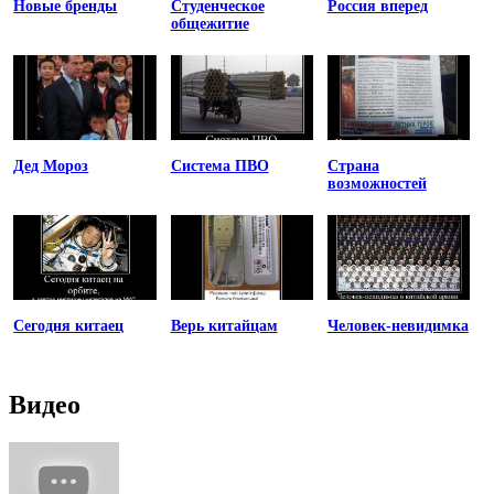
Новые бренды
Студенческое
Россия вперед
общежитие
Дед Мороз
Система ПВО
Страна
возможностей
Сегодня китаец
Верь китайцам
Человек-невидимка
Видео