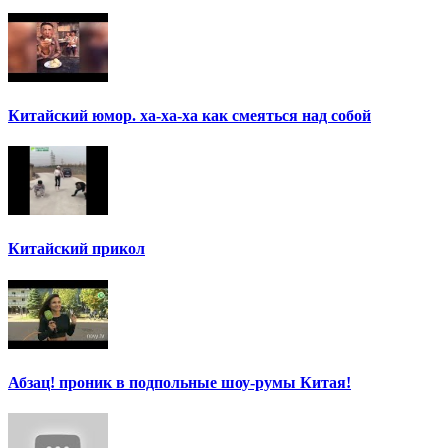
Китайский юмор. ха-ха-ха как смеяться над собой
Китайский прикол
Абзац! проник в подпольные шоу-румы Китая!