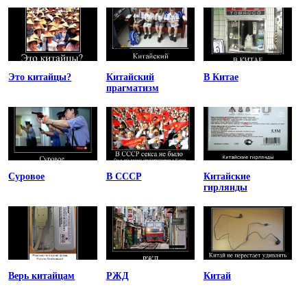
Это китайцы?
Китайский
В Китае
прагматизм
Суровое
В СССР
Китайские
гирлянды
Верь китайцам
РЖД
Китай